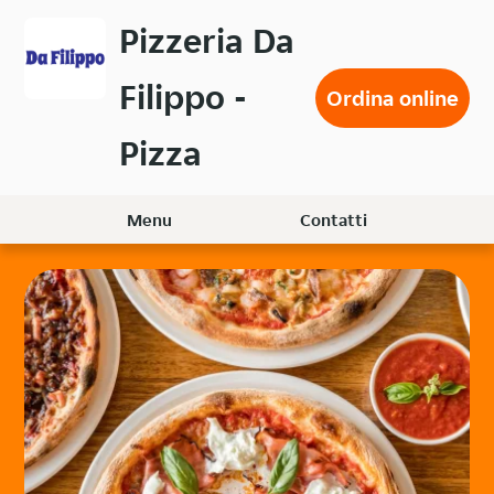
Passa
Pizzeria Da
al
contenuto
Filippo -
principale
Ordina online
Pizza
Menu
Contatti